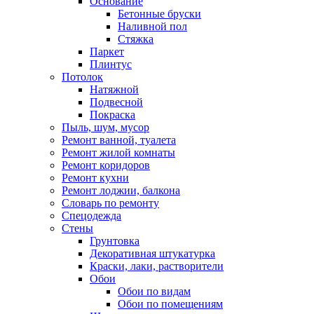
Основание
Бетонные бруски
Наливной пол
Стяжка
Паркет
Плинтус
Потолок
Натяжной
Подвесной
Покраска
Пыль, шум, мусор
Ремонт ванной, туалета
Ремонт жилой комнаты
Ремонт коридоров
Ремонт кухни
Ремонт лоджии, балкона
Словарь по ремонту
Спецодежда
Стены
Грунтовка
Декоративная штукатурка
Краски, лаки, растворители
Обои
Обои по видам
Обои по помещениям