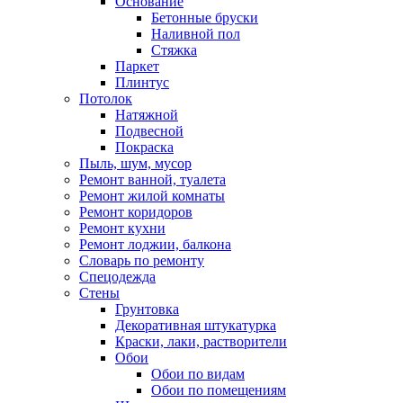
Основание
Бетонные бруски
Наливной пол
Стяжка
Паркет
Плинтус
Потолок
Натяжной
Подвесной
Покраска
Пыль, шум, мусор
Ремонт ванной, туалета
Ремонт жилой комнаты
Ремонт коридоров
Ремонт кухни
Ремонт лоджии, балкона
Словарь по ремонту
Спецодежда
Стены
Грунтовка
Декоративная штукатурка
Краски, лаки, растворители
Обои
Обои по видам
Обои по помещениям