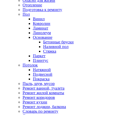
Опасно для жизни
Отопление
Подготовка к ремонту
Пол
Винил
Ковролин
Ламинат
Линолеум
Основание
Бетонные бруски
Наливной пол
Стяжка
Паркет
Плинтус
Потолок
Натяжной
Подвесной
Покраска
Пыль, шум, мусор
Ремонт ванной, туалета
Ремонт жилой комнаты
Ремонт коридоров
Ремонт кухни
Ремонт лоджии, балкона
Словарь по ремонту