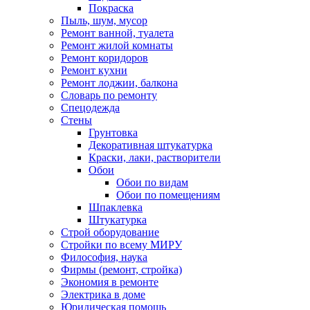
Покраска
Пыль, шум, мусор
Ремонт ванной, туалета
Ремонт жилой комнаты
Ремонт коридоров
Ремонт кухни
Ремонт лоджии, балкона
Словарь по ремонту
Спецодежда
Стены
Грунтовка
Декоративная штукатурка
Краски, лаки, растворители
Обои
Обои по видам
Обои по помещениям
Шпаклевка
Штукатурка
Строй оборудование
Стройки по всему МИРУ
Философия, наука
Фирмы (ремонт, стройка)
Экономия в ремонте
Электрика в доме
Юридическая помощь