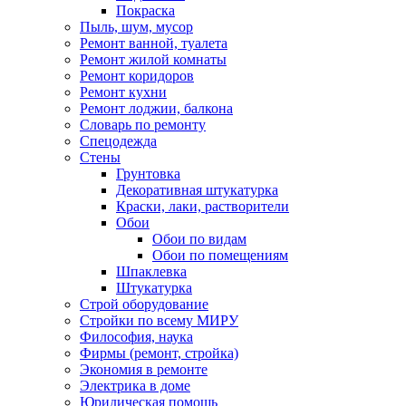
Покраска
Пыль, шум, мусор
Ремонт ванной, туалета
Ремонт жилой комнаты
Ремонт коридоров
Ремонт кухни
Ремонт лоджии, балкона
Словарь по ремонту
Спецодежда
Стены
Грунтовка
Декоративная штукатурка
Краски, лаки, растворители
Обои
Обои по видам
Обои по помещениям
Шпаклевка
Штукатурка
Строй оборудование
Стройки по всему МИРУ
Философия, наука
Фирмы (ремонт, стройка)
Экономия в ремонте
Электрика в доме
Юридическая помощь