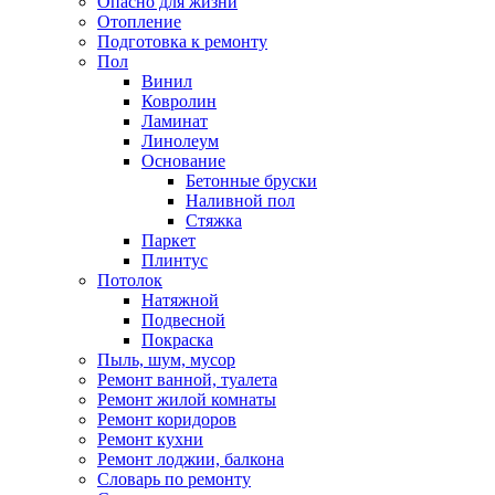
Опасно для жизни
Отопление
Подготовка к ремонту
Пол
Винил
Ковролин
Ламинат
Линолеум
Основание
Бетонные бруски
Наливной пол
Стяжка
Паркет
Плинтус
Потолок
Натяжной
Подвесной
Покраска
Пыль, шум, мусор
Ремонт ванной, туалета
Ремонт жилой комнаты
Ремонт коридоров
Ремонт кухни
Ремонт лоджии, балкона
Словарь по ремонту