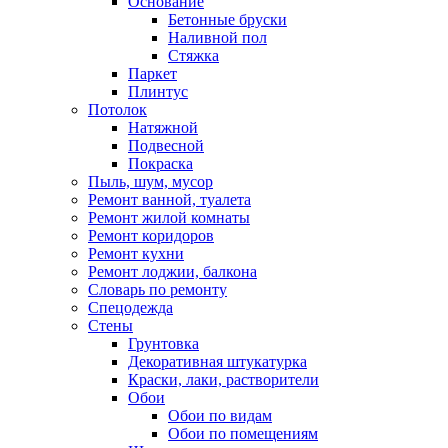
Основание
Бетонные бруски
Наливной пол
Стяжка
Паркет
Плинтус
Потолок
Натяжной
Подвесной
Покраска
Пыль, шум, мусор
Ремонт ванной, туалета
Ремонт жилой комнаты
Ремонт коридоров
Ремонт кухни
Ремонт лоджии, балкона
Словарь по ремонту
Спецодежда
Стены
Грунтовка
Декоративная штукатурка
Краски, лаки, растворители
Обои
Обои по видам
Обои по помещениям