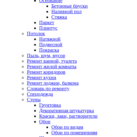
Основание
Бетонные бруски
Наливной пол
Стяжка
Паркет
Плинтус
Потолок
Натяжной
Подвесной
Покраска
Пыль, шум, мусор
Ремонт ванной, туалета
Ремонт жилой комнаты
Ремонт коридоров
Ремонт кухни
Ремонт лоджии, балкона
Словарь по ремонту
Спецодежда
Стены
Грунтовка
Декоративная штукатурка
Краски, лаки, растворители
Обои
Обои по видам
Обои по помещениям