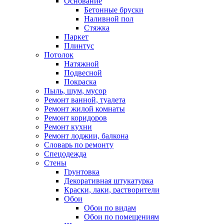
Основание
Бетонные бруски
Наливной пол
Стяжка
Паркет
Плинтус
Потолок
Натяжной
Подвесной
Покраска
Пыль, шум, мусор
Ремонт ванной, туалета
Ремонт жилой комнаты
Ремонт коридоров
Ремонт кухни
Ремонт лоджии, балкона
Словарь по ремонту
Спецодежда
Стены
Грунтовка
Декоративная штукатурка
Краски, лаки, растворители
Обои
Обои по видам
Обои по помещениям