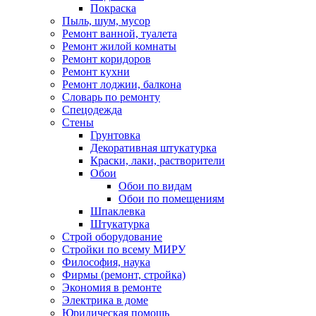
Покраска
Пыль, шум, мусор
Ремонт ванной, туалета
Ремонт жилой комнаты
Ремонт коридоров
Ремонт кухни
Ремонт лоджии, балкона
Словарь по ремонту
Спецодежда
Стены
Грунтовка
Декоративная штукатурка
Краски, лаки, растворители
Обои
Обои по видам
Обои по помещениям
Шпаклевка
Штукатурка
Строй оборудование
Стройки по всему МИРУ
Философия, наука
Фирмы (ремонт, стройка)
Экономия в ремонте
Электрика в доме
Юридическая помощь