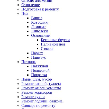
Опасно для жизни
Отопление
Подготовка к ремонту
Пол
Винил
Ковролин
Ламинат
Линолеум
Основание
Бетонные бруски
Наливной пол
Стяжка
Паркет
Плинтус
Потолок
Натяжной
Подвесной
Покраска
Пыль, шум, мусор
Ремонт ванной, туалета
Ремонт жилой комнаты
Ремонт коридоров
Ремонт кухни
Ремонт лоджии, балкона
Словарь по ремонту