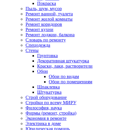
Покраска
Пыль, шум, мусор
Ремонт ванной, туалета
Ремонт жилой комнаты
Ремонт коридоров
Ремонт кухни
Ремонт лоджии, балкона
Словарь по ремонту
Спецодежда
Стены
Грунтовка
Декоративная штукатурка
Краски, лаки, растворители
Обои
Обои по видам
Обои по помещениям
Шпаклевка
Штукатурка
Строй оборудование
Стройки по всему МИРУ
Философия, наука
Фирмы (ремонт, стройка)
Экономия в ремонте
Электрика в доме
Юридическая помощь