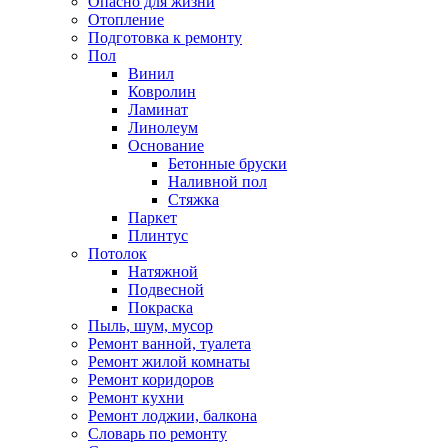
Опасно для жизни
Отопление
Подготовка к ремонту
Пол
Винил
Ковролин
Ламинат
Линолеум
Основание
Бетонные бруски
Наливной пол
Стяжка
Паркет
Плинтус
Потолок
Натяжной
Подвесной
Покраска
Пыль, шум, мусор
Ремонт ванной, туалета
Ремонт жилой комнаты
Ремонт коридоров
Ремонт кухни
Ремонт лоджии, балкона
Словарь по ремонту