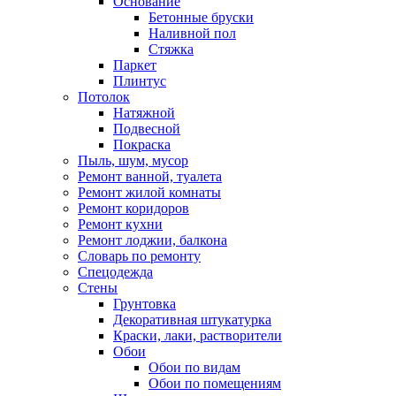
Основание
Бетонные бруски
Наливной пол
Стяжка
Паркет
Плинтус
Потолок
Натяжной
Подвесной
Покраска
Пыль, шум, мусор
Ремонт ванной, туалета
Ремонт жилой комнаты
Ремонт коридоров
Ремонт кухни
Ремонт лоджии, балкона
Словарь по ремонту
Спецодежда
Стены
Грунтовка
Декоративная штукатурка
Краски, лаки, растворители
Обои
Обои по видам
Обои по помещениям