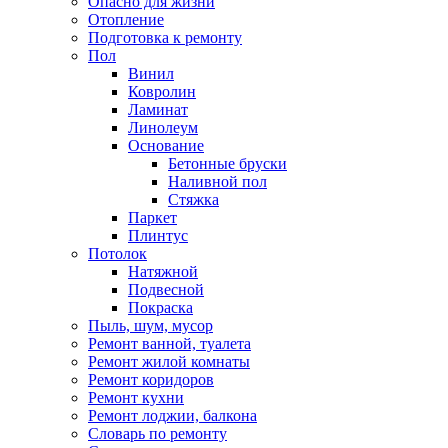
Опасно для жизни
Отопление
Подготовка к ремонту
Пол
Винил
Ковролин
Ламинат
Линолеум
Основание
Бетонные бруски
Наливной пол
Стяжка
Паркет
Плинтус
Потолок
Натяжной
Подвесной
Покраска
Пыль, шум, мусор
Ремонт ванной, туалета
Ремонт жилой комнаты
Ремонт коридоров
Ремонт кухни
Ремонт лоджии, балкона
Словарь по ремонту