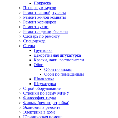
Покраска
Пыль, шум, мусор
Ремонт ванной, туалета
Ремонт жилой комнаты
Ремонт коридоров
Ремонт кухни
Ремонт лоджии, балкона
Словарь по ремонту
Спецодежда
Стены
Грунтовка
Декоративная штукатурка
Краски, лаки, растворители
Обои
Обои по видам
Обои по помещениям
Шпаклевка
Штукатурка
Строй оборудование
Стройки по всему МИРУ
Философия, наука
Фирмы (ремонт, стройка)
Экономия в ремонте
Электрика в доме
Юридическая помощь