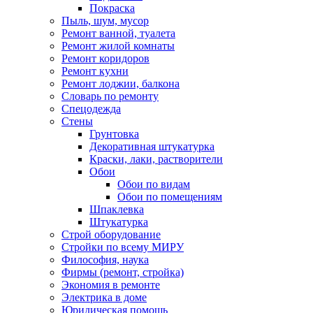
Покраска
Пыль, шум, мусор
Ремонт ванной, туалета
Ремонт жилой комнаты
Ремонт коридоров
Ремонт кухни
Ремонт лоджии, балкона
Словарь по ремонту
Спецодежда
Стены
Грунтовка
Декоративная штукатурка
Краски, лаки, растворители
Обои
Обои по видам
Обои по помещениям
Шпаклевка
Штукатурка
Строй оборудование
Стройки по всему МИРУ
Философия, наука
Фирмы (ремонт, стройка)
Экономия в ремонте
Электрика в доме
Юридическая помощь