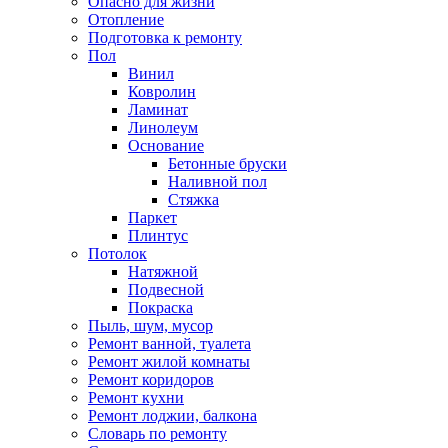
Опасно для жизни
Отопление
Подготовка к ремонту
Пол
Винил
Ковролин
Ламинат
Линолеум
Основание
Бетонные бруски
Наливной пол
Стяжка
Паркет
Плинтус
Потолок
Натяжной
Подвесной
Покраска
Пыль, шум, мусор
Ремонт ванной, туалета
Ремонт жилой комнаты
Ремонт коридоров
Ремонт кухни
Ремонт лоджии, балкона
Словарь по ремонту