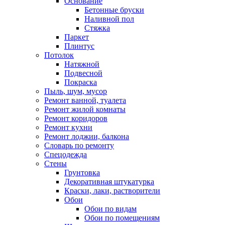
Основание
Бетонные бруски
Наливной пол
Стяжка
Паркет
Плинтус
Потолок
Натяжной
Подвесной
Покраска
Пыль, шум, мусор
Ремонт ванной, туалета
Ремонт жилой комнаты
Ремонт коридоров
Ремонт кухни
Ремонт лоджии, балкона
Словарь по ремонту
Спецодежда
Стены
Грунтовка
Декоративная штукатурка
Краски, лаки, растворители
Обои
Обои по видам
Обои по помещениям