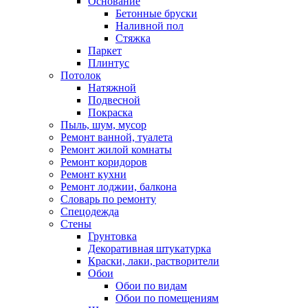
Основание
Бетонные бруски
Наливной пол
Стяжка
Паркет
Плинтус
Потолок
Натяжной
Подвесной
Покраска
Пыль, шум, мусор
Ремонт ванной, туалета
Ремонт жилой комнаты
Ремонт коридоров
Ремонт кухни
Ремонт лоджии, балкона
Словарь по ремонту
Спецодежда
Стены
Грунтовка
Декоративная штукатурка
Краски, лаки, растворители
Обои
Обои по видам
Обои по помещениям