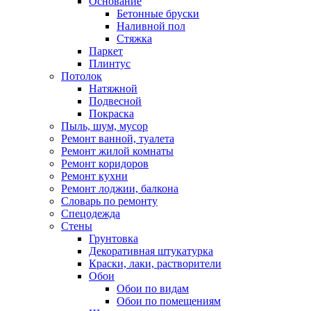
Основание
Бетонные бруски
Наливной пол
Стяжка
Паркет
Плинтус
Потолок
Натяжной
Подвесной
Покраска
Пыль, шум, мусор
Ремонт ванной, туалета
Ремонт жилой комнаты
Ремонт коридоров
Ремонт кухни
Ремонт лоджии, балкона
Словарь по ремонту
Спецодежда
Стены
Грунтовка
Декоративная штукатурка
Краски, лаки, растворители
Обои
Обои по видам
Обои по помещениям