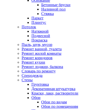
Основание
Бетонные бруски
Наливной пол
Стяжка
Паркет
Плинтус
Потолок
Натяжной
Подвесной
Покраска
Пыль, шум, мусор
Ремонт ванной, туалета
Ремонт жилой комнаты
Ремонт коридоров
Ремонт кухни
Ремонт лоджии, балкона
Словарь по ремонту
Спецодежда
Стены
Грунтовка
Декоративная штукатурка
Краски, лаки, растворители
Обои
Обои по видам
Обои по помещениям