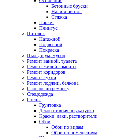
Основание
Бетонные бруски
Наливной пол
Стяжка
Паркет
Плинтус
Потолок
Натяжной
Подвесной
Покраска
Пыль, шум, мусор
Ремонт ванной, туалета
Ремонт жилой комнаты
Ремонт коридоров
Ремонт кухни
Ремонт лоджии, балкона
Словарь по ремонту
Спецодежда
Стены
Грунтовка
Декоративная штукатурка
Краски, лаки, растворители
Обои
Обои по видам
Обои по помещениям