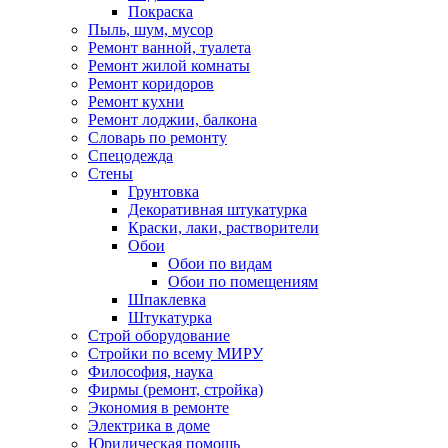
Покраска
Пыль, шум, мусор
Ремонт ванной, туалета
Ремонт жилой комнаты
Ремонт коридоров
Ремонт кухни
Ремонт лоджии, балкона
Словарь по ремонту
Спецодежда
Стены
Грунтовка
Декоративная штукатурка
Краски, лаки, растворители
Обои
Обои по видам
Обои по помещениям
Шпаклевка
Штукатурка
Строй оборудование
Стройки по всему МИРУ
Философия, наука
Фирмы (ремонт, стройка)
Экономия в ремонте
Электрика в доме
Юридическая помощь