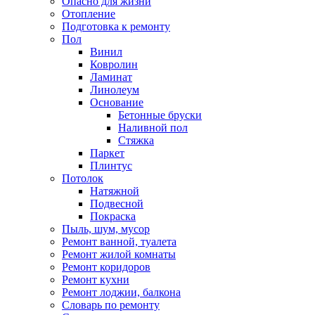
Опасно для жизни
Отопление
Подготовка к ремонту
Пол
Винил
Ковролин
Ламинат
Линолеум
Основание
Бетонные бруски
Наливной пол
Стяжка
Паркет
Плинтус
Потолок
Натяжной
Подвесной
Покраска
Пыль, шум, мусор
Ремонт ванной, туалета
Ремонт жилой комнаты
Ремонт коридоров
Ремонт кухни
Ремонт лоджии, балкона
Словарь по ремонту