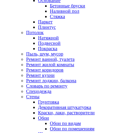
Основание
Бетонные бруски
Наливной пол
Стяжка
Паркет
Плинтус
Потолок
Натяжной
Подвесной
Покраска
Пыль, шум, мусор
Ремонт ванной, туалета
Ремонт жилой комнаты
Ремонт коридоров
Ремонт кухни
Ремонт лоджии, балкона
Словарь по ремонту
Спецодежда
Стены
Грунтовка
Декоративная штукатурка
Краски, лаки, растворители
Обои
Обои по видам
Обои по помещениям