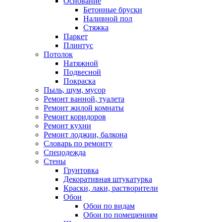
Основание
Бетонные бруски
Наливной пол
Стяжка
Паркет
Плинтус
Потолок
Натяжной
Подвесной
Покраска
Пыль, шум, мусор
Ремонт ванной, туалета
Ремонт жилой комнаты
Ремонт коридоров
Ремонт кухни
Ремонт лоджии, балкона
Словарь по ремонту
Спецодежда
Стены
Грунтовка
Декоративная штукатурка
Краски, лаки, растворители
Обои
Обои по видам
Обои по помещениям