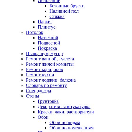
Основание
Бетонные бруски
Наливной пол
Стяжка
Паркет
Плинтус
Потолок
Натяжной
Подвесной
Покраска
Пыль, шум, мусор
Ремонт ванной, туалета
Ремонт жилой комнаты
Ремонт коридоров
Ремонт кухни
Ремонт лоджии, балкона
Словарь по ремонту
Спецодежда
Стены
Грунтовка
Декоративная штукатурка
Краски, лаки, растворители
Обои
Обои по видам
Обои по помещениям